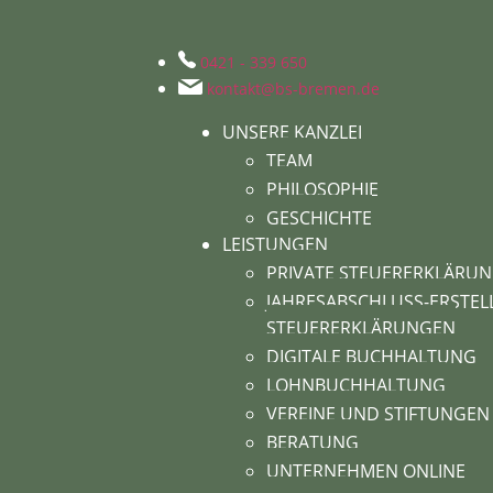
0421 - 339 650
kontakt@bs-bremen.de
UNSERE KANZLEI
TEAM
PHILOSOPHIE
GESCHICHTE
LEISTUNGEN
PRIVATE STEUERERKLÄRU
JAHRESABSCHLUSS-ERSTELL
STEUERERKLÄRUNGEN
DIGITALE BUCHHALTUNG
LOHNBUCHHALTUNG
VEREINE UND STIFTUNGEN
BERATUNG
UNTERNEHMEN ONLINE