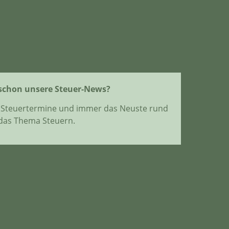
schon unsere Steuer-News?
en Steuertermine und immer das Neuste rund
das Thema Steuern.